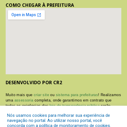
COMO CHEGAR À PREFEITURA
DESENVOLVIDO POR CR2
Muito mais que
criar site
ou
sistema para prefeituras
! Realizamos
uma
assessoria
completa, onde garantimos em contrato que
todas as exigências das
leis de transparência pública
serão
atendidas.
Nós usamos cookies para melhorar sua experiência de
navegação no portal. Ao utilizar nosso portal, você
Conheça o
PNTP
e o
Radar da Transparência Pública
concorda com a política de monitoramento de cookies.