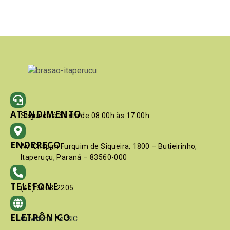
ATENDIMENTO
Segunda à Sexta de 08:00h às 17:00h
ENDEREÇO
Av. Crispim Furquim de Siqueira, 1800 – Butieirinho,
Itaperuçu, Paraná – 83560-000
TELEFONE
(41) 3603-2205
ELETRÔNICO
Ouvidoria
/
e-SIC