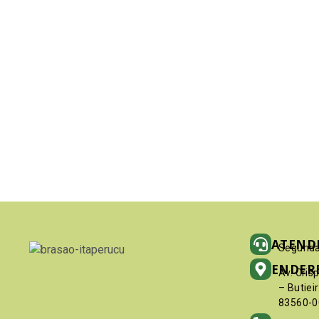
ATEND
Segunda
ENDER
Av. Cris
– Butiei
83560-0