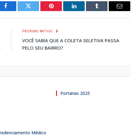
Facebook
Twitter
Pinterest
LinkedIn
Tumblr
E-
mail
R
PRÓXIMO ARTIGO
O
VOCÊ SABIA QUE A COLETA SELETIVA PASSA
4
PELO SEU BAIRRO?
Portarias 2025
 Credenciamento Médico