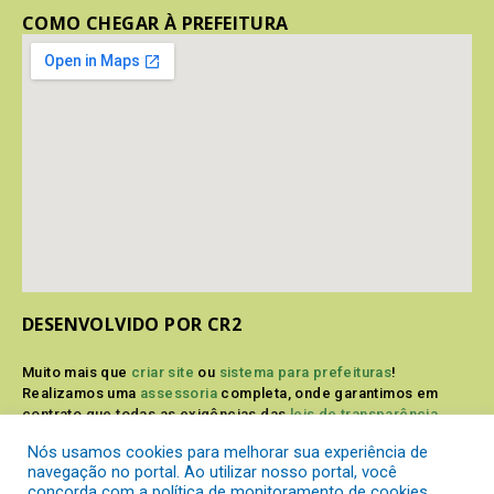
COMO CHEGAR À PREFEITURA
DESENVOLVIDO POR CR2
Muito mais que
criar site
ou
sistema para prefeituras
!
Realizamos uma
assessoria
completa, onde garantimos em
contrato que todas as exigências das
leis de transparência
pública
serão atendidas.
Nós usamos cookies para melhorar sua experiência de
navegação no portal. Ao utilizar nosso portal, você
Conheça o
PNTP
e o
Radar da Transparência Pública
concorda com a política de monitoramento de cookies.