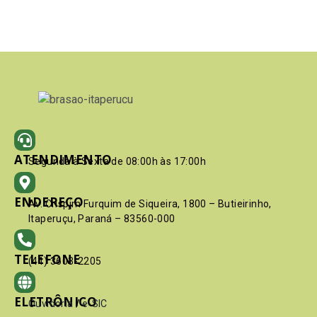
ATENDIMENTO
Segunda à Sexta de 08:00h às 17:00h
ENDEREÇO
Av. Crispim Furquim de Siqueira, 1800 – Butieirinho,
Itaperuçu, Paraná – 83560-000
TELEFONE
(41) 3603-2205
ELETRÔNICO
Ouvidoria
/
e-SIC