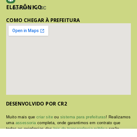
ELETRÔNICO
Ouvidoria
/
e-SIC
COMO CHEGAR À PREFEITURA
DESENVOLVIDO POR CR2
Muito mais que
criar site
ou
sistema para prefeituras
! Realizamos
uma
assessoria
completa, onde garantimos em contrato que
todas as exigências das
leis de transparência pública
serão
atendidas.