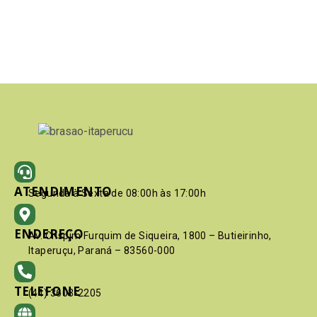
ATENDIMENTO
Segunda à Sexta de 08:00h às 17:00h
ENDEREÇO
Av. Crispim Furquim de Siqueira, 1800 – Butieirinho,
Itaperuçu, Paraná – 83560-000
TELEFONE
(41) 3603-2205