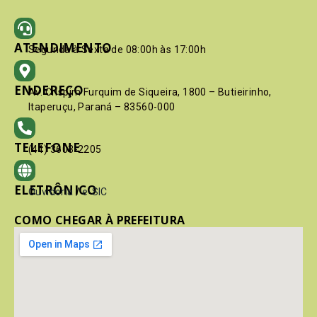
ATENDIMENTO
Segunda à Sexta de 08:00h às 17:00h
ENDEREÇO
Av. Crispim Furquim de Siqueira, 1800 – Butieirinho,
Itaperuçu, Paraná – 83560-000
TELEFONE
(41) 3603-2205
ELETRÔNICO
Ouvidoria
/
e-SIC
COMO CHEGAR À PREFEITURA