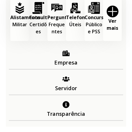
Alistamento
Consultar
Perguntas
Telefones
Concurso
Ver
Militar
Certidõ
Freque
Úteis
Público
mais
es
ntes
e PSS
Empresa
Servidor
Transparência