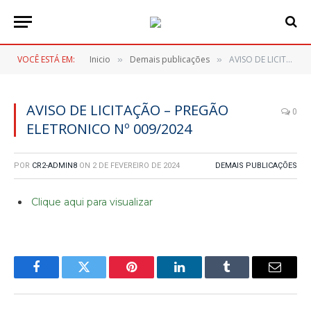
VOCÊ ESTÁ EM:
Inicio
Demais publicações
AVISO DE LICITAÇÃO – PREGÃO ELETRONICO Nº 009/2024
»
»
AVISO DE LICITAÇÃO – PREGÃO
0
ELETRONICO Nº 009/2024
POR
CR2-ADMIN8
ON
2 DE FEVEREIRO DE 2024
DEMAIS PUBLICAÇÕES
Clique aqui para visualizar
Facebook
Twitter
Pinterest
LinkedIn
Tumblr
E-
mail