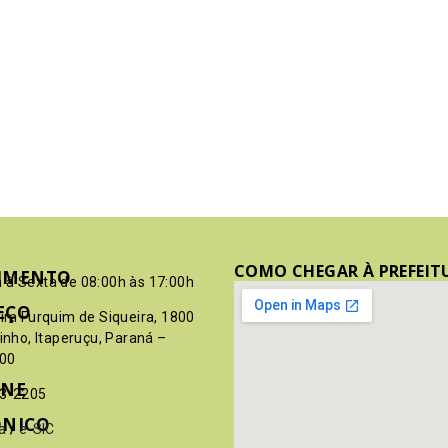
COMO CHEGAR À PREFEIT
IMENTO
 à Sexta de 08:00h às 17:00h
EÇO
pim Furquim de Siqueira, 1800
rinho, Itaperuçu, Paraná –
00
ONE
03-2205
ÔNICO
a
/
e-SIC