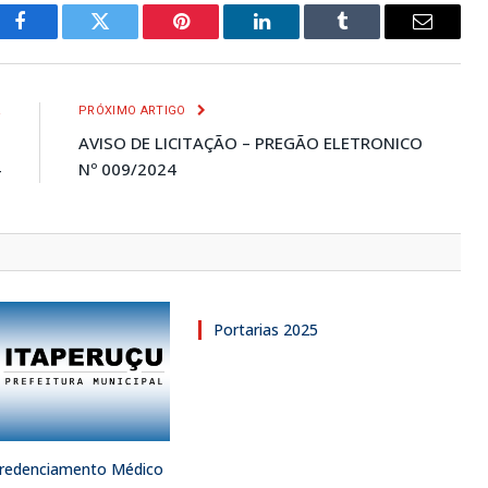
Facebook
Twitter
Pinterest
LinkedIn
Tumblr
E-
mail
R
PRÓXIMO ARTIGO
O
AVISO DE LICITAÇÃO – PREGÃO ELETRONICO
4
Nº 009/2024
Portarias 2025
 Credenciamento Médico