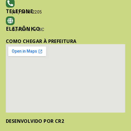
TELEFONE
(41) 3603-2205
ELETRÔNICO
Ouvidoria
/
e-SIC
COMO CHEGAR À PREFEITURA
DESENVOLVIDO POR CR2