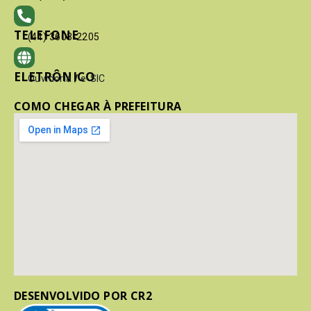
TELEFONE
(41) 3603-2205
ELETRÔNICO
Ouvidoria
/
e-SIC
COMO CHEGAR À PREFEITURA
DESENVOLVIDO POR CR2