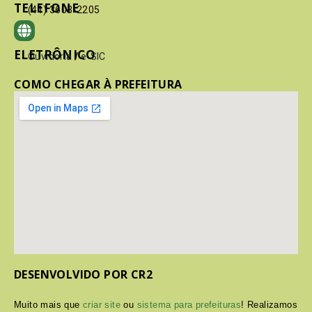
TELEFONE
(41) 3603-2205
ELETRÔNICO
Ouvidoria
/
e-SIC
COMO CHEGAR À PREFEITURA
DESENVOLVIDO POR CR2
Muito mais que
criar site
ou
sistema para prefeituras
! Realizamos