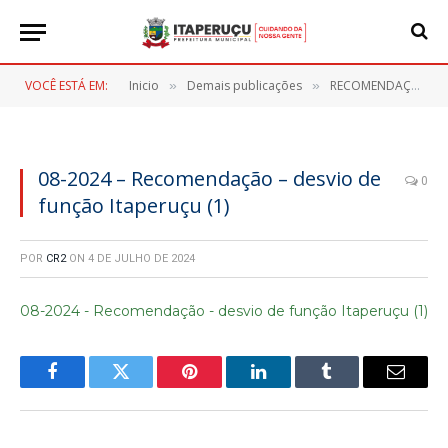
VOCÊ ESTÁ EM:
Inicio
Demais publicações
RECOMENDAÇÃO ADMINISTRATIVA Nº 008/2024
»
»
08-2024 – Recomendação – desvio de
0
função Itaperuçu (1)
POR
CR2
ON
4 DE JULHO DE 2024
08-2024 - Recomendação - desvio de função Itaperuçu (1)
Facebook
Twitter
Pinterest
LinkedIn
Tumblr
E-
mail