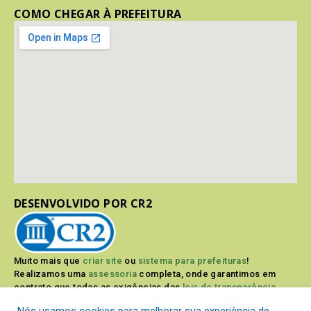
COMO CHEGAR À PREFEITURA
DESENVOLVIDO POR CR2
Muito mais que
criar site
ou
sistema para prefeituras
!
Realizamos uma
assessoria
completa, onde garantimos em
contrato que todas as exigências das
leis de transparência
pública
serão atendidas.