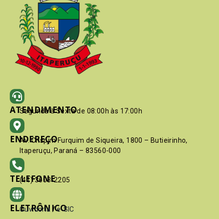
ATENDIMENTO
Segunda à Sexta de 08:00h às 17:00h
ENDEREÇO
Av. Crispim Furquim de Siqueira, 1800 – Butieirinho,
Itaperuçu, Paraná – 83560-000
TELEFONE
(41) 3603-2205
ELETRÔNICO
Ouvidoria
/
e-SIC