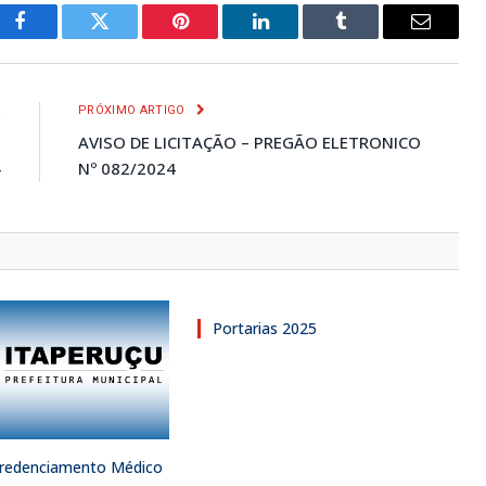
Facebook
Twitter
Pinterest
LinkedIn
Tumblr
E-
mail
R
PRÓXIMO ARTIGO
O
AVISO DE LICITAÇÃO – PREGÃO ELETRONICO
4
Nº 082/2024
Portarias 2025
 Credenciamento Médico