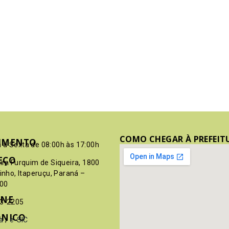
COMO CHEGAR À PREFEIT
IMENTO
 à Sexta de 08:00h às 17:00h
EÇO
pim Furquim de Siqueira, 1800
rinho, Itaperuçu, Paraná –
00
ONE
03-2205
ÔNICO
a
/
e-SIC