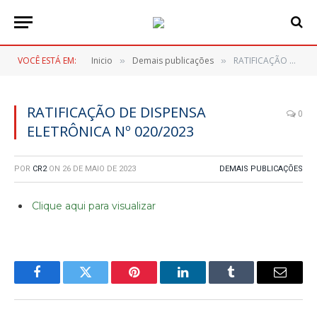
VOCÊ ESTÁ EM:
Inicio
Demais publicações
RATIFICAÇÃO DE DISPENSA ELETRÔNICA Nº 020/2023
»
»
RATIFICAÇÃO DE DISPENSA
0
ELETRÔNICA Nº 020/2023
POR
CR2
ON
26 DE MAIO DE 2023
DEMAIS PUBLICAÇÕES
Clique aqui para visualizar
Facebook
Twitter
Pinterest
LinkedIn
Tumblr
E-
mail