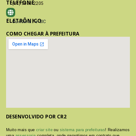
TELEFONE
(41) 3603-2205
ELETRÔNICO
Ouvidoria
/
e-SIC
COMO CHEGAR À PREFEITURA
DESENVOLVIDO POR CR2
Muito mais que
criar site
ou
sistema para prefeituras
! Realizamos
uma
assessoria
completa, onde garantimos em contrato que