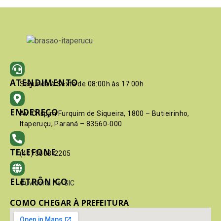
ATENDIMENTO
Segunda à Sexta de 08:00h às 17:00h
ENDEREÇO
Av. Crispim Furquim de Siqueira, 1800 – Butieirinho,
Itaperuçu, Paraná – 83560-000
TELEFONE
(41) 3603-2205
ELETRÔNICO
Ouvidoria
/
e-SIC
COMO CHEGAR À PREFEITURA