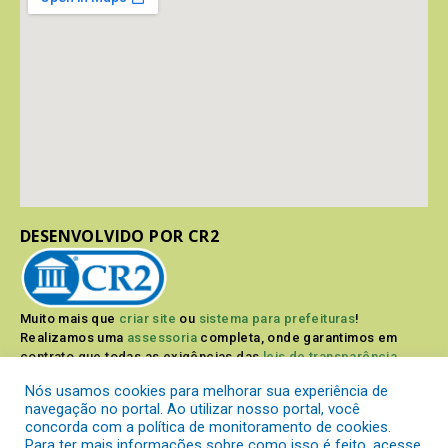
DESENVOLVIDO POR CR2
Muito mais que
criar site
ou
sistema para prefeituras
!
Realizamos uma
assessoria
completa, onde garantimos em
contrato que todas as exigências das
leis de transparência
pública
serão atendidas.
Nós usamos cookies para melhorar sua experiência de
navegação no portal. Ao utilizar nosso portal, você
Conheça o
PNTP
e o
Radar da Transparência Pública
concorda com a política de monitoramento de cookies.
Para ter mais informações sobre como isso é feito, acesse