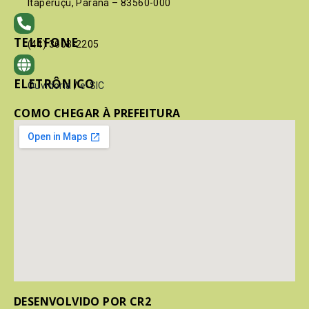
Itaperuçu, Paraná – 83560-000
TELEFONE
(41) 3603-2205
ELETRÔNICO
Ouvidoria
/
e-SIC
COMO CHEGAR À PREFEITURA
DESENVOLVIDO POR CR2