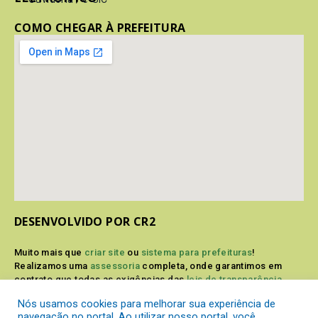
COMO CHEGAR À PREFEITURA
DESENVOLVIDO POR CR2
Muito mais que
criar site
ou
sistema para prefeituras
!
Realizamos uma
assessoria
completa, onde garantimos em
contrato que todas as exigências das
leis de transparência
pública
serão atendidas.
Nós usamos cookies para melhorar sua experiência de
navegação no portal. Ao utilizar nosso portal, você