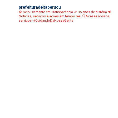
prefeituradeitaperucu
💎 Selo Diamante em Transparência
🎉 35 anos de história
📢
Notícias, serviços e ações em tempo real
👇 Acesse nossos
serviços:
#CuidandoDaNossaGente