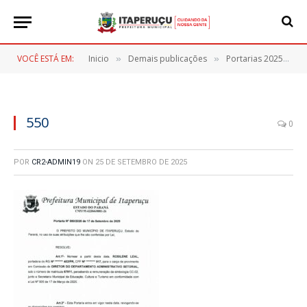
VOCÊ ESTÁ EM:
Inicio
Demais publicações
Portarias 2025
5
»
»
»
550
0
POR
CR2-ADMIN19
ON
25 DE SETEMBRO DE 2025