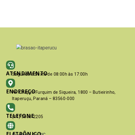
ATENDIMENTO
Segunda à Sexta de 08:00h às 17:00h
ENDEREÇO
Av. Crispim Furquim de Siqueira, 1800 – Butieirinho,
Itaperuçu, Paraná – 83560-000
TELEFONE
(41) 3603-2205
ELETRÔNICO
Ouvidoria
/
e-SIC