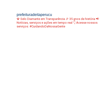
prefeituradeitaperucu
💎 Selo Diamante em Transparência
🎉 35 anos de história
📢
Notícias, serviços e ações em tempo real
👇 Acesse nossos
serviços:
#CuidandoDaNossaGente