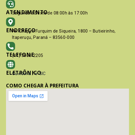
ATENDIMENTO
Segunda à Sexta de 08:00h às 17:00h
ENDEREÇO
Av. Crispim Furquim de Siqueira, 1800 – Butieirinho,
Itaperuçu, Paraná – 83560-000
TELEFONE
(41) 3603-2205
ELETRÔNICO
Ouvidoria
/
e-SIC
COMO CHEGAR À PREFEITURA