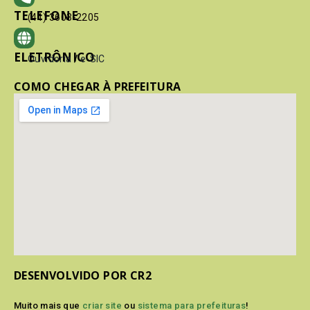
TELEFONE
(41) 3603-2205
ELETRÔNICO
Ouvidoria
/
e-SIC
COMO CHEGAR À PREFEITURA
DESENVOLVIDO POR CR2
Muito mais que
criar site
ou
sistema para prefeituras
!