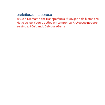
prefeituradeitaperucu
💎 Selo Diamante em Transparência
🎉 35 anos de história
📢
Notícias, serviços e ações em tempo real
👇 Acesse nossos
serviços:
#CuidandoDaNossaGente