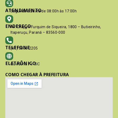
ATENDIMENTO
Segunda à Sexta de 08:00h às 17:00h
ENDEREÇO
Av. Crispim Furquim de Siqueira, 1800 – Butieirinho,
Itaperuçu, Paraná – 83560-000
TELEFONE
(41) 3603-2205
ELETRÔNICO
Ouvidoria
/
e-SIC
COMO CHEGAR À PREFEITURA