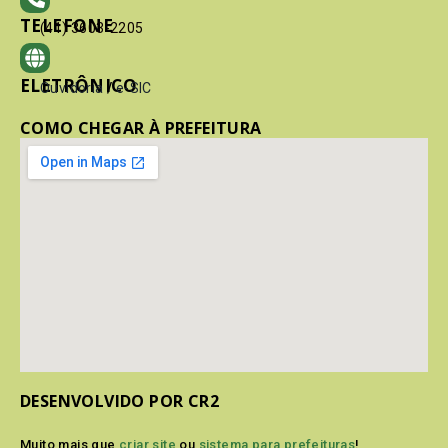
TELEFONE
(41) 3603-2205
ELETRÔNICO
Ouvidoria
/
e-SIC
COMO CHEGAR À PREFEITURA
DESENVOLVIDO POR CR2
Muito mais que
criar site
ou
sistema para prefeituras
!