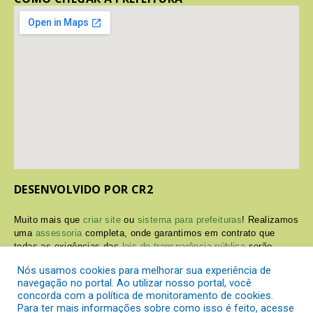
DESENVOLVIDO POR CR2
Muito mais que
criar site
ou
sistema para prefeituras
! Realizamos
uma
assessoria
completa, onde garantimos em contrato que
todas as exigências das
leis de transparência pública
serão
atendidas.
Nós usamos cookies para melhorar sua experiência de
navegação no portal. Ao utilizar nosso portal, você
Conheça o
PNTP
e o
Radar da Transparência Pública
concorda com a política de monitoramento de cookies.
Para ter mais informações sobre como isso é feito, acesse