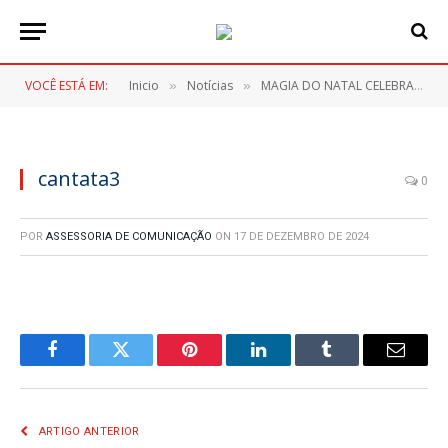
VOCÊ ESTÁ EM:
Inicio
Notícias
MAGIA DO NATAL CELEBRA ITAPERUÇU ENCERRA COM CHAVE DE OURO
»
»
cantata3
0
POR
ASSESSORIA DE COMUNICAÇÃO
ON
17 DE DEZEMBRO DE 2024
Facebook
Twitter
Pinterest
LinkedIn
Tumblr
E-
mail
ARTIGO ANTERIOR