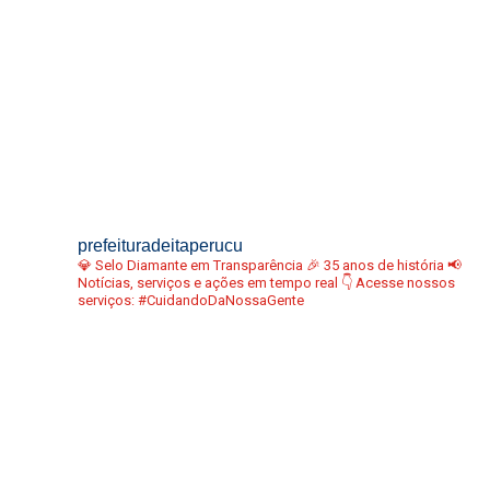
prefeituradeitaperucu
💎 Selo Diamante em Transparência
🎉 35 anos de história
📢
Notícias, serviços e ações em tempo real
👇 Acesse nossos
serviços:
#CuidandoDaNossaGente