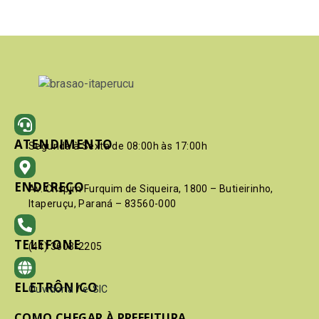
ATENDIMENTO
Segunda à Sexta de 08:00h às 17:00h
ENDEREÇO
Av. Crispim Furquim de Siqueira, 1800 – Butieirinho,
Itaperuçu, Paraná – 83560-000
TELEFONE
(41) 3603-2205
ELETRÔNICO
Ouvidoria
/
e-SIC
COMO CHEGAR À PREFEITURA