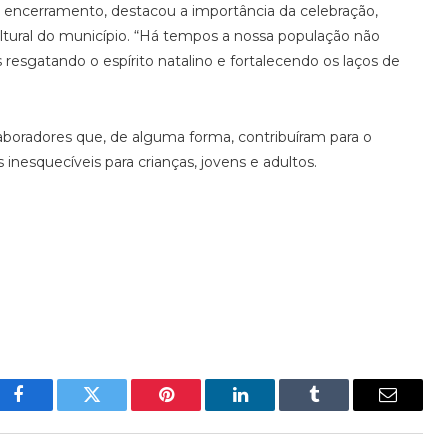
 encerramento, destacou a importância da celebração,
cultural do município. “Há tempos a nossa população não
esgatando o espírito natalino e fortalecendo os laços de
aboradores que, de alguma forma, contribuíram para o
nesquecíveis para crianças, jovens e adultos.
Facebook
Twitter
Pinterest
LinkedIn
Tumblr
E-
mail