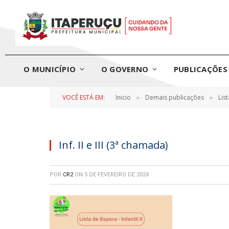
O MUNICÍPIO
O GOVERNO
PUBLICAÇÕES 
VOCÊ ESTÁ EM:
Inicio
Demais publicações
Lis
»
»
Inf. II e III (3ª chamada)
POR
CR2
ON
5 DE FEVEREIRO DE 2024