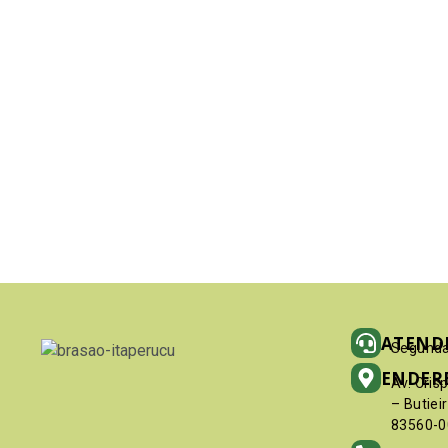
ATEND
Segunda
ENDER
Av. Cris
– Butiei
83560-0