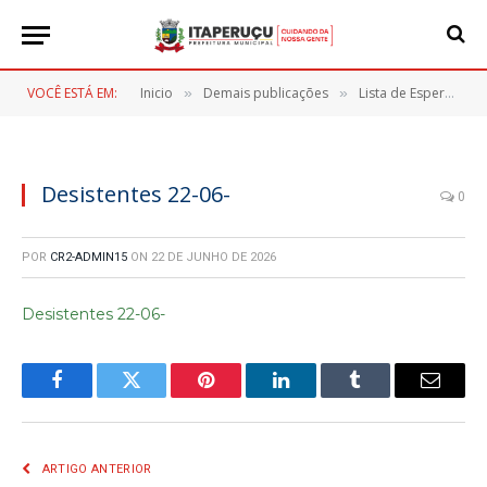
VOCÊ ESTÁ EM:
Inicio
Demais publicações
Lista de Espera Vagas CMEIs
»
»
Desistentes 22-06-
0
POR
CR2-ADMIN15
ON
22 DE JUNHO DE 2026
Desistentes 22-06-
Facebook
Twitter
Pinterest
LinkedIn
Tumblr
E-
mail
ARTIGO ANTERIOR