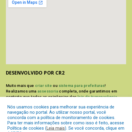
DESENVOLVIDO POR CR2
Muito mais que
criar site
ou
sistema para prefeituras
!
Realizamos uma
assessoria
completa, onde garantimos em
contrato que todas as exigências das
leis de transparência
pública
serão atendidas.
Nós usamos cookies para melhorar sua experiência de
navegação no portal. Ao utilizar nosso portal, você
Conheça o
PNTP
e o
Radar da Transparência Pública
concorda com a política de monitoramento de cookies.
Para ter mais informações sobre como isso é feito, acesse
Política de cookies (
Leia mais
). Se você concorda, clique em