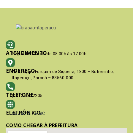
ATENDIMENTO
Segunda à Sexta de 08:00h às 17:00h
ENDEREÇO
Av. Crispim Furquim de Siqueira, 1800 – Butieirinho,
Itaperuçu, Paraná – 83560-000
TELEFONE
(41) 3603-2205
ELETRÔNICO
Ouvidoria
/
e-SIC
COMO CHEGAR À PREFEITURA