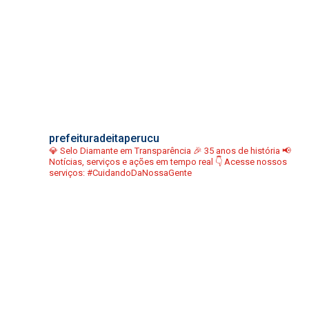
prefeituradeitaperucu
💎 Selo Diamante em Transparência
🎉 35 anos de história
📢
Notícias, serviços e ações em tempo real
👇 Acesse nossos
serviços:
#CuidandoDaNossaGente