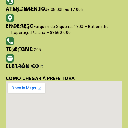
ATENDIMENTO
Segunda à Sexta de 08:00h às 17:00h
ENDEREÇO
Av. Crispim Furquim de Siqueira, 1800 – Butieirinho,
Itaperuçu, Paraná – 83560-000
TELEFONE
(41) 3603-2205
ELETRÔNICO
Ouvidoria
/
e-SIC
COMO CHEGAR À PREFEITURA