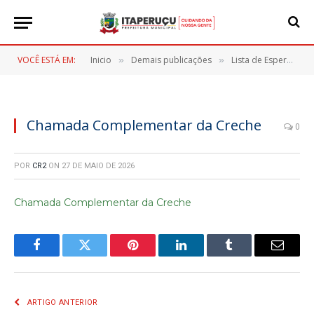
VOCÊ ESTÁ EM:
Inicio
Demais publicações
Lista de Espera Vagas CMEIs
»
»
Chamada Complementar da Creche
0
POR
CR2
ON
27 DE MAIO DE 2026
Chamada Complementar da Creche
Facebook
Twitter
Pinterest
LinkedIn
Tumblr
E-
mail
ARTIGO ANTERIOR