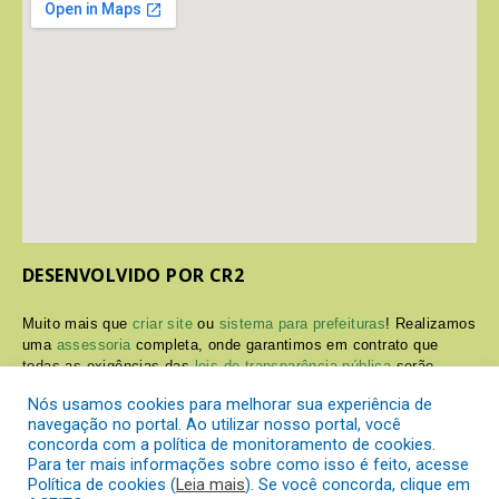
DESENVOLVIDO POR CR2
Muito mais que
criar site
ou
sistema para prefeituras
! Realizamos
uma
assessoria
completa, onde garantimos em contrato que
todas as exigências das
leis de transparência pública
serão
atendidas.
Nós usamos cookies para melhorar sua experiência de
navegação no portal. Ao utilizar nosso portal, você
Conheça o
PNTP
e o
Radar da Transparência Pública
concorda com a política de monitoramento de cookies.
Para ter mais informações sobre como isso é feito, acesse
Política de cookies (
Leia mais
). Se você concorda, clique em