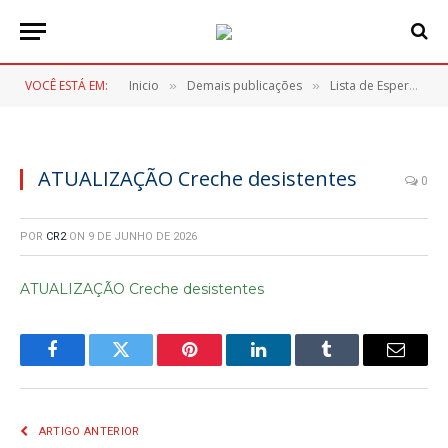
VOCÊ ESTÁ EM:
Inicio
Demais publicações
Lista de Espera Vagas CMEIs
»
»
ATUALIZAÇÃO Creche desistentes
0
POR
CR2
ON
9 DE JUNHO DE 2026
ATUALIZAÇÃO Creche desistentes
Facebook
Twitter
Pinterest
LinkedIn
Tumblr
E-
mail
ARTIGO ANTERIOR