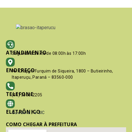
ATENDIMENTO
Segunda à Sexta de 08:00h às 17:00h
ENDEREÇO
Av. Crispim Furquim de Siqueira, 1800 – Butieirinho,
Itaperuçu, Paraná – 83560-000
TELEFONE
(41) 3603-2205
ELETRÔNICO
Ouvidoria
/
e-SIC
COMO CHEGAR À PREFEITURA