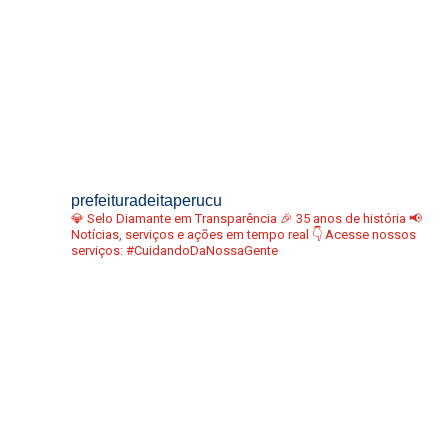
prefeituradeitaperucu
💎 Selo Diamante em Transparência
🎉 35 anos de história
📢
Notícias, serviços e ações em tempo real
👇 Acesse nossos
serviços:
#CuidandoDaNossaGente