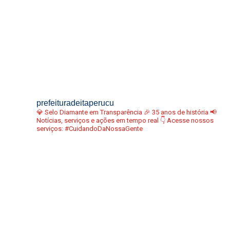
prefeituradeitaperucu
💎 Selo Diamante em Transparência
🎉 35 anos de história
📢
Notícias, serviços e ações em tempo real
👇 Acesse nossos
serviços:
#CuidandoDaNossaGente