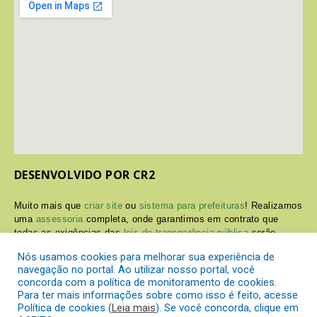
DESENVOLVIDO POR CR2
Muito mais que
criar site
ou
sistema para prefeituras
! Realizamos
uma
assessoria
completa, onde garantimos em contrato que
todas as exigências das
leis de transparência pública
serão
atendidas.
Nós usamos cookies para melhorar sua experiência de
navegação no portal. Ao utilizar nosso portal, você
Conheça o
PNTP
e o
Radar da Transparência Pública
concorda com a política de monitoramento de cookies.
Para ter mais informações sobre como isso é feito, acesse
Política de cookies (
Leia mais
). Se você concorda, clique em