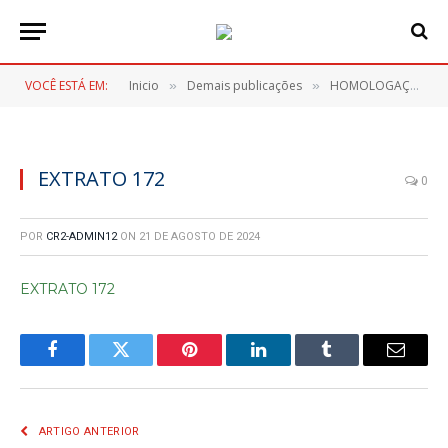
VOCÊ ESTÁ EM:
Inicio
Demais publicações
HOMOLOGAÇÃO – PREGÃO ELETRONICO Nº 085/2024
»
»
EXTRATO 172
0
POR
CR2-ADMIN12
ON
21 DE AGOSTO DE 2024
EXTRATO 172
Facebook
Twitter
Pinterest
LinkedIn
Tumblr
E-
mail
ARTIGO ANTERIOR