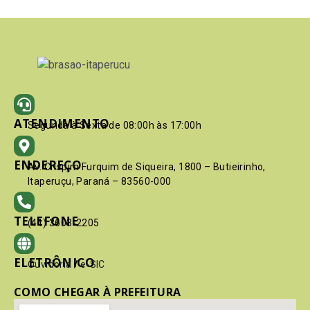
ATENDIMENTO
Segunda à Sexta de 08:00h às 17:00h
ENDEREÇO
Av. Crispim Furquim de Siqueira, 1800 – Butieirinho,
Itaperuçu, Paraná – 83560-000
TELEFONE
(41) 3603-2205
ELETRÔNICO
Ouvidoria
/
e-SIC
COMO CHEGAR À PREFEITURA