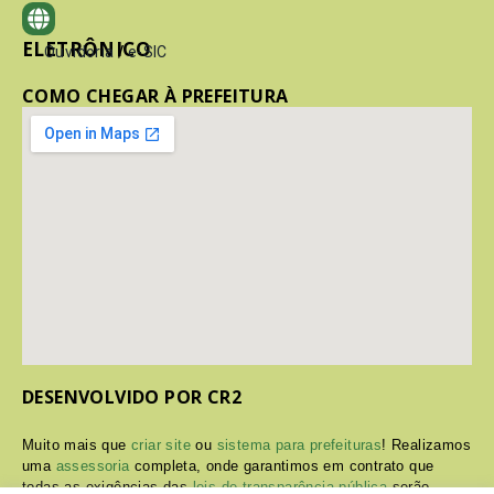
ELETRÔNICO
Ouvidoria
/
e-SIC
COMO CHEGAR À PREFEITURA
DESENVOLVIDO POR CR2
Muito mais que
criar site
ou
sistema para prefeituras
! Realizamos
uma
assessoria
completa, onde garantimos em contrato que
todas as exigências das
leis de transparência pública
serão