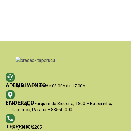
ATENDIMENTO
Segunda à Sexta de 08:00h às 17:00h
ENDEREÇO
Av. Crispim Furquim de Siqueira, 1800 – Butieirinho,
Itaperuçu, Paraná – 83560-000
TELEFONE
(41) 3603-2205