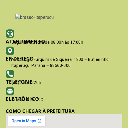
ATENDIMENTO
Segunda à Sexta de 08:00h às 17:00h
ENDEREÇO
Av. Crispim Furquim de Siqueira, 1800 – Butieirinho,
Itaperuçu, Paraná – 83560-000
TELEFONE
(41) 3603-2205
ELETRÔNICO
Ouvidoria
/
e-SIC
COMO CHEGAR À PREFEITURA