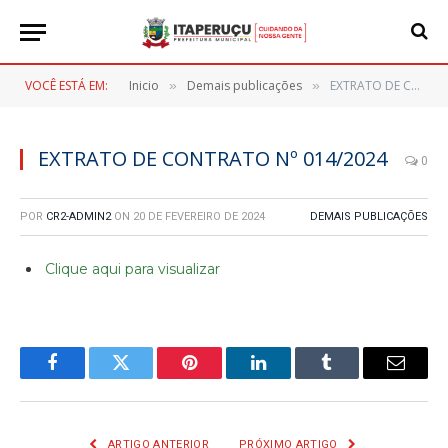
VOCÊ ESTÁ EM:
Inicio
Demais publicações
EXTRATO DE CONTRATO Nº 014/2024
»
»
EXTRATO DE CONTRATO Nº 014/2024
0
POR
CR2-ADMIN2
ON
20 DE FEVEREIRO DE 2024
DEMAIS PUBLICAÇÕES
Clique aqui para visualizar
Facebook
Twitter
Pinterest
LinkedIn
Tumblr
E-
mail
ARTIGO ANTERIOR
PRÓXIMO ARTIGO