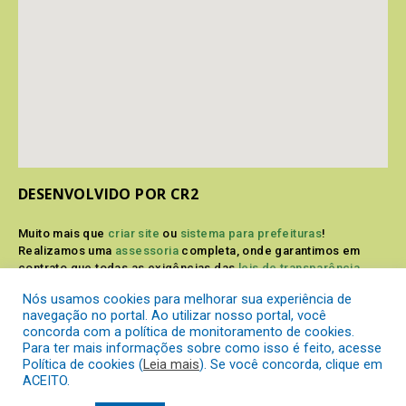
DESENVOLVIDO POR CR2
Muito mais que
criar site
ou
sistema para prefeituras
!
Realizamos uma
assessoria
completa, onde garantimos em
contrato que todas as exigências das
leis de transparência
pública
serão atendidas.
Nós usamos cookies para melhorar sua experiência de
navegação no portal. Ao utilizar nosso portal, você
Conheça o
PNTP
e o
Radar da Transparência Pública
concorda com a política de monitoramento de cookies.
Para ter mais informações sobre como isso é feito, acesse
Política de cookies (
Leia mais
). Se você concorda, clique em
ACEITO.