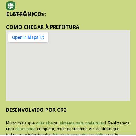
ELETRÔNICO
Ouvidoria
/
e-SIC
COMO CHEGAR À PREFEITURA
DESENVOLVIDO POR CR2
Muito mais que
criar site
ou
sistema para prefeituras
! Realizamos
uma
assessoria
completa, onde garantimos em contrato que
todas as exigências das
leis de transparência pública
serão