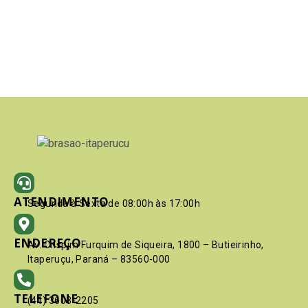
ATENDIMENTO
Segunda à Sexta de 08:00h às 17:00h
ENDEREÇO
Av. Crispim Furquim de Siqueira, 1800 – Butieirinho,
Itaperuçu, Paraná – 83560-000
TELEFONE
(41) 3603-2205