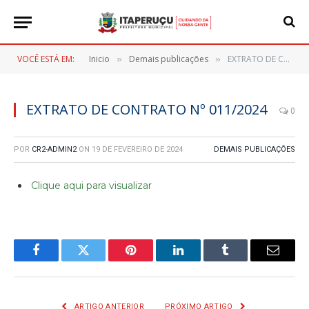
VOCÊ ESTÁ EM:
Inicio
Demais publicações
EXTRATO DE CONTRATO Nº 011/2024
»
»
EXTRATO DE CONTRATO Nº 011/2024
0
POR
CR2-ADMIN2
ON
19 DE FEVEREIRO DE 2024
DEMAIS PUBLICAÇÕES
Clique aqui para visualizar
Facebook
Twitter
Pinterest
LinkedIn
Tumblr
E-
mail
ARTIGO ANTERIOR
PRÓXIMO ARTIGO