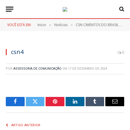
VOCÊ ESTÁ EM:
Inicio
Notícias
CSN CIMENTOS DO BRASIL S.A REALIZA REUNIÃO TÉCNICA EM ITAPERUÇU.
»
»
csn4
0
POR
ASSESSORIA DE COMUNICAÇÃO
ON
17 DE DEZEMBRO DE 2024
Facebook
Twitter
Pinterest
LinkedIn
Tumblr
E-
mail
ARTIGO ANTERIOR