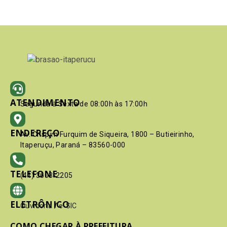
ATENDIMENTO
Segunda à Sexta de 08:00h às 17:00h
ENDEREÇO
Av. Crispim Furquim de Siqueira, 1800 – Butieirinho,
Itaperuçu, Paraná – 83560-000
TELEFONE
(41) 3603-2205
ELETRÔNICO
Ouvidoria
/
e-SIC
COMO CHEGAR À PREFEITURA