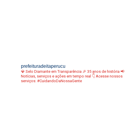
prefeituradeitaperucu
💎 Selo Diamante em Transparência
🎉 35 anos de história
📢
Notícias, serviços e ações em tempo real
👇 Acesse nossos
serviços:
#CuidandoDaNossaGente