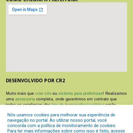
DESENVOLVIDO POR CR2
Muito mais que
criar site
ou
sistema para prefeituras
! Realizamos
uma
assessoria
completa, onde garantimos em contrato que
todas as exigências das
leis de transparência pública
serão
atendidas.
Nós usamos cookies para melhorar sua experiência de
navegação no portal. Ao utilizar nosso portal, você
Conheça o
PNTP
e o
Radar da Transparência Pública
concorda com a política de monitoramento de cookies.
Para ter mais informações sobre como isso é feito, acesse