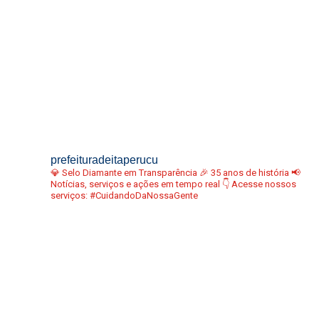
prefeituradeitaperucu
💎 Selo Diamante em Transparência
🎉 35 anos de história
📢
Notícias, serviços e ações em tempo real
👇 Acesse nossos
serviços:
#CuidandoDaNossaGente