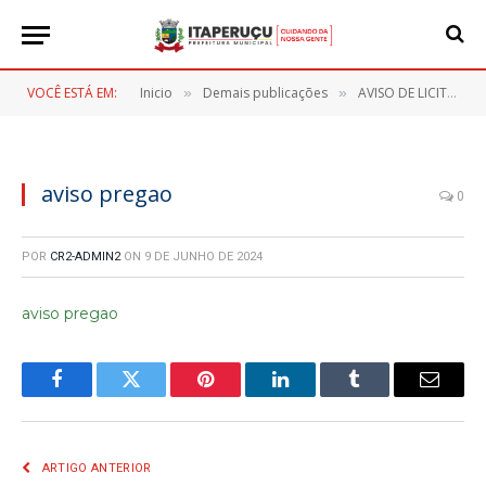
VOCÊ ESTÁ EM:
Inicio
Demais publicações
AVISO DE LICITAÇÃO – REPUBLICAÇÃO – PREGÃO ELETRONICO Nº 064/2024
»
»
aviso pregao
0
POR
CR2-ADMIN2
ON
9 DE JUNHO DE 2024
aviso pregao
Facebook
Twitter
Pinterest
LinkedIn
Tumblr
E-
mail
ARTIGO ANTERIOR