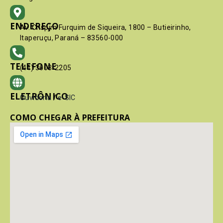
ENDEREÇO
Av. Crispim Furquim de Siqueira, 1800 – Butieirinho,
Itaperuçu, Paraná – 83560-000
TELEFONE
(41) 3603-2205
ELETRÔNICO
Ouvidoria
/
e-SIC
COMO CHEGAR À PREFEITURA