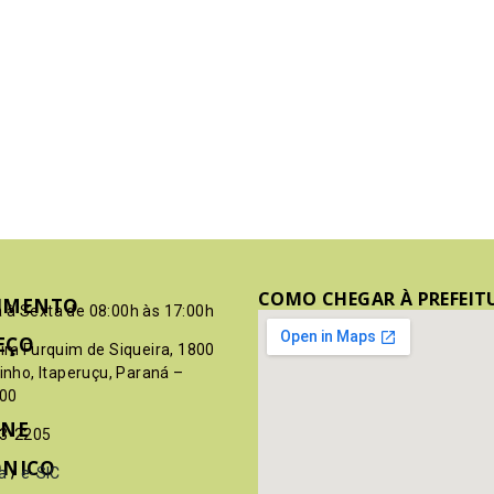
COMO CHEGAR À PREFEIT
IMENTO
 à Sexta de 08:00h às 17:00h
EÇO
pim Furquim de Siqueira, 1800
rinho, Itaperuçu, Paraná –
00
ONE
03-2205
ÔNICO
a
/
e-SIC