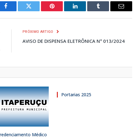
Facebook
Twitter
Pinterest
LinkedIn
Tumblr
E-
mail
R
PRÓXIMO ARTIGO
O
AVISO DE DISPENSA ELETRÔNICA Nº 013/2024
L
Portarias 2025
 Credenciamento Médico