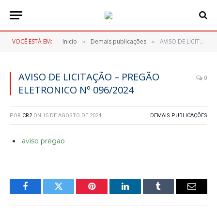
VOCÊ ESTÁ EM:
Inicio
Demais publicações
AVISO DE LICITAÇÃO – PREGÃO ELETRONICO Nº 096/2024
»
»
AVISO DE LICITAÇÃO – PREGÃO
0
ELETRONICO Nº 096/2024
POR
CR2
ON
15 DE AGOSTO DE 2024
DEMAIS PUBLICAÇÕES
aviso pregao
Facebook
Twitter
Pinterest
LinkedIn
Tumblr
E-
mail