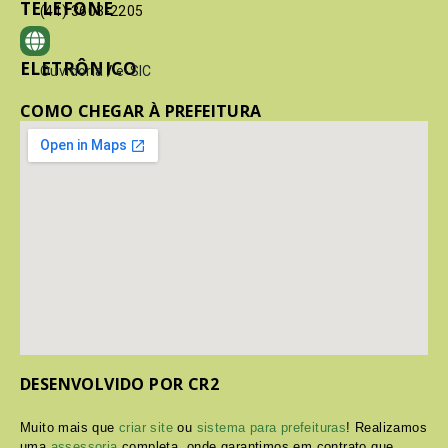
TELEFONE
(41) 3603-2205
ELETRÔNICO
Ouvidoria
/
e-SIC
COMO CHEGAR À PREFEITURA
DESENVOLVIDO POR CR2
Muito mais que
criar site
ou
sistema para prefeituras
! Realizamos
uma
assessoria
completa, onde garantimos em contrato que