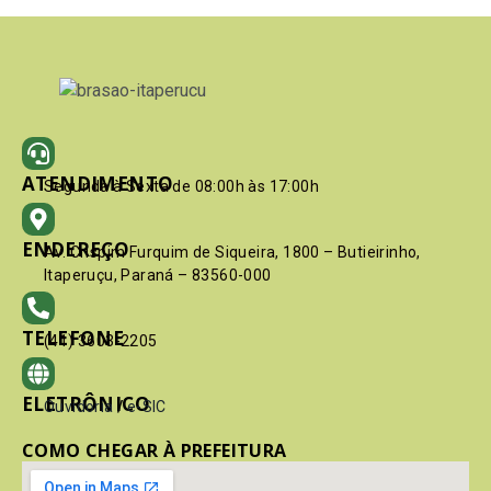
ATENDIMENTO
Segunda à Sexta de 08:00h às 17:00h
ENDEREÇO
Av. Crispim Furquim de Siqueira, 1800 – Butieirinho,
Itaperuçu, Paraná – 83560-000
TELEFONE
(41) 3603-2205
ELETRÔNICO
Ouvidoria
/
e-SIC
COMO CHEGAR À PREFEITURA