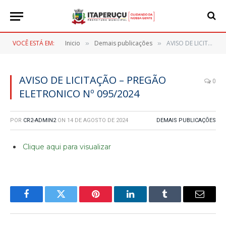
VOCÊ ESTÁ EM:
Inicio
Demais publicações
AVISO DE LICITAÇÃO – PREGÃO ELETRONICO Nº 095/2024
»
»
AVISO DE LICITAÇÃO – PREGÃO
0
ELETRONICO Nº 095/2024
POR
CR2-ADMIN2
ON
14 DE AGOSTO DE 2024
DEMAIS PUBLICAÇÕES
Clique aqui para visualizar
Facebook
Twitter
Pinterest
LinkedIn
Tumblr
E-
mail