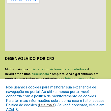
DESENVOLVIDO POR CR2
Muito mais que
criar site
ou
sistema para prefeituras
!
Realizamos uma
assessoria
completa, onde garantimos em
contrato que todas as exigências das
leis de transparência
pública
serão atendidas.
Nós usamos cookies para melhorar sua experiência de
navegação no portal. Ao utilizar nosso portal, você
Conheça o
PNTP
e o
Radar da Transparência Pública
concorda com a política de monitoramento de cookies.
Para ter mais informações sobre como isso é feito, acesse
Política de cookies (
Leia mais
). Se você concorda, clique em
ACEITO.