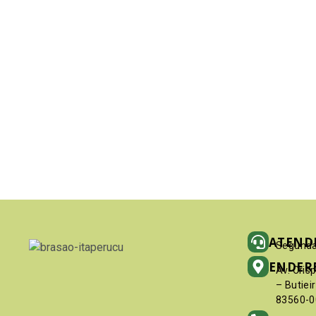
ATEND
Segunda
ENDER
Av. Cris
– Butiei
83560-0