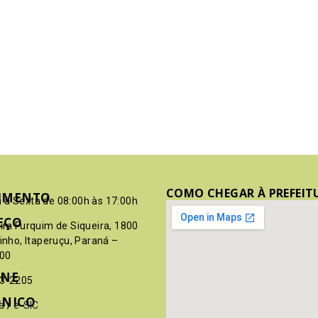
COMO CHEGAR À PREFEIT
IMENTO
 à Sexta de 08:00h às 17:00h
EÇO
pim Furquim de Siqueira, 1800
rinho, Itaperuçu, Paraná –
00
ONE
03-2205
ÔNICO
a
/
e-SIC