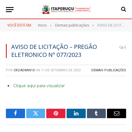
VOCÊ ESTÁ EM:
Inicio
Demais publicações
AVISO DE LICITAÇÃO – PREGÃO ELETRONICO Nº 077/2023
»
»
AVISO DE LICITAÇÃO – PREGÃO
0
ELETRONICO Nº 077/2023
POR
CR2-ADMIN10
ON
11 DE SETEMBRO DE 2023
DEMAIS PUBLICAÇÕES
Clique aqui para visualizar
Facebook
Twitter
Pinterest
LinkedIn
Tumblr
E-
mail