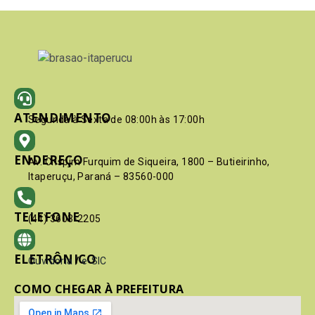
ATENDIMENTO
Segunda à Sexta de 08:00h às 17:00h
ENDEREÇO
Av. Crispim Furquim de Siqueira, 1800 – Butieirinho,
Itaperuçu, Paraná – 83560-000
TELEFONE
(41) 3603-2205
ELETRÔNICO
Ouvidoria
/
e-SIC
COMO CHEGAR À PREFEITURA