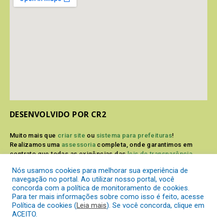
DESENVOLVIDO POR CR2
Muito mais que
criar site
ou
sistema para prefeituras
!
Realizamos uma
assessoria
completa, onde garantimos em
contrato que todas as exigências das
leis de transparência
pública
serão atendidas.
Nós usamos cookies para melhorar sua experiência de
navegação no portal. Ao utilizar nosso portal, você
Conheça o
PNTP
e o
Radar da Transparência Pública
concorda com a política de monitoramento de cookies.
Para ter mais informações sobre como isso é feito, acesse
Política de cookies (
Leia mais
). Se você concorda, clique em
ACEITO.