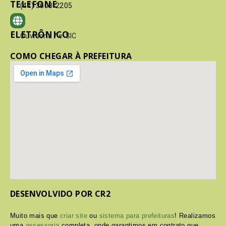
TELEFONE
(41) 3603-2205
ELETRÔNICO
Ouvidoria
/
e-SIC
COMO CHEGAR À PREFEITURA
DESENVOLVIDO POR CR2
Muito mais que
criar site
ou
sistema para prefeituras
! Realizamos
uma
assessoria
completa, onde garantimos em contrato que