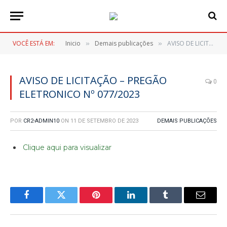
VOCÊ ESTÁ EM:
Inicio
Demais publicações
AVISO DE LICITAÇÃO – PREGÃO ELETRONICO Nº 077/2023
»
»
AVISO DE LICITAÇÃO – PREGÃO
0
ELETRONICO Nº 077/2023
POR
CR2-ADMIN10
ON
11 DE SETEMBRO DE 2023
DEMAIS PUBLICAÇÕES
Clique aqui para visualizar
Facebook
Twitter
Pinterest
LinkedIn
Tumblr
E-
mail