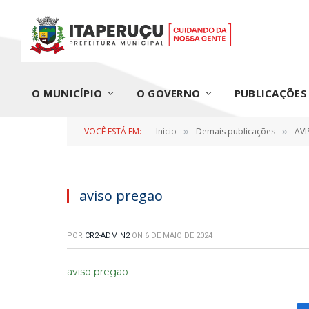
O MUNICÍPIO
O GOVERNO
PUBLICAÇÕES 
VOCÊ ESTÁ EM:
Inicio
Demais publicações
AVI
»
»
aviso pregao
POR
CR2-ADMIN2
ON
6 DE MAIO DE 2024
aviso pregao