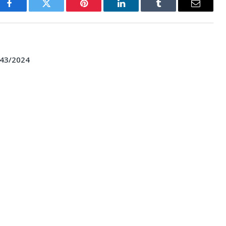
Facebook
Twitter
Pinterest
LinkedIn
Tumblr
E-
mail
043/2024