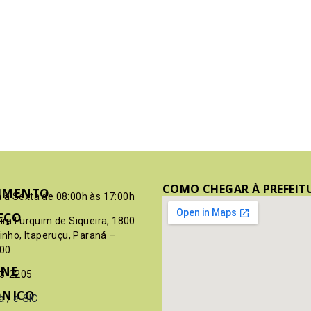
COMO CHEGAR À PREFEIT
IMENTO
 à Sexta de 08:00h às 17:00h
EÇO
pim Furquim de Siqueira, 1800
rinho, Itaperuçu, Paraná –
00
ONE
03-2205
ÔNICO
a
/
e-SIC