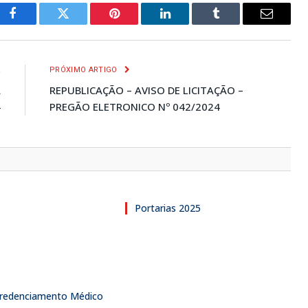
Facebook
Twitter
Pinterest
LinkedIn
Tumblr
E-
mail
R
PRÓXIMO ARTIGO
A
REPUBLICAÇÃO – AVISO DE LICITAÇÃO –
4
PREGÃO ELETRONICO Nº 042/2024
Portarias 2025
 Credenciamento Médico