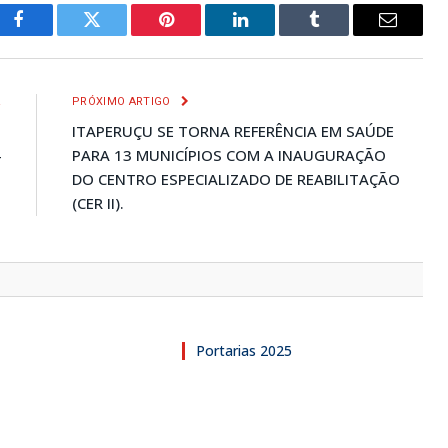
Facebook
Twitter
Pinterest
LinkedIn
Tumblr
E-
mail
R
PRÓXIMO ARTIGO
O
ITAPERUÇU SE TORNA REFERÊNCIA EM SAÚDE
4
PARA 13 MUNICÍPIOS COM A INAUGURAÇÃO
DO CENTRO ESPECIALIZADO DE REABILITAÇÃO
(CER II).
Portarias 2025