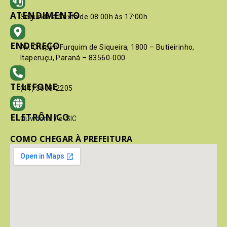
ATENDIMENTO
Segunda à Sexta de 08:00h às 17:00h
ENDEREÇO
Av. Crispim Furquim de Siqueira, 1800 – Butieirinho,
Itaperuçu, Paraná – 83560-000
TELEFONE
(41) 3603-2205
ELETRÔNICO
Ouvidoria
/
e-SIC
COMO CHEGAR À PREFEITURA