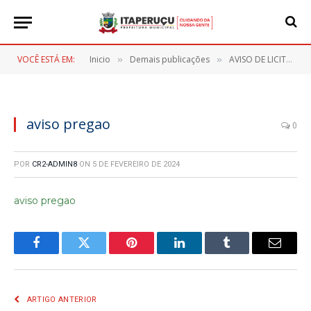
VOCÊ ESTÁ EM:
Inicio
Demais publicações
AVISO DE LICITAÇÃO – PREGÃO ELETRONICO Nº 009/2024
»
»
aviso pregao
0
POR
CR2-ADMIN8
ON
5 DE FEVEREIRO DE 2024
aviso pregao
Facebook
Twitter
Pinterest
LinkedIn
Tumblr
E-
mail
ARTIGO ANTERIOR