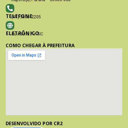
TELEFONE
(41) 3603-2205
ELETRÔNICO
Ouvidoria
/
e-SIC
COMO CHEGAR À PREFEITURA
DESENVOLVIDO POR CR2