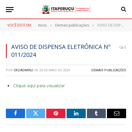
VOCÊ ESTÁ EM:
Inicio
Demais publicações
AVISO DE DISPENSA ELETRÔNICA Nº 011/2024
»
»
AVISO DE DISPENSA ELETRÔNICA Nº
0
011/2024
POR
CR2-ADMIN2
ON
20 DE MAIO DE 2024
DEMAIS PUBLICAÇÕES
Clique aqui para visualizar
Facebook
Twitter
Pinterest
LinkedIn
Tumblr
E-
mail