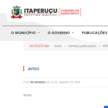
O MUNICÍPIO
O GOVERNO
PUBLICAÇÕES 
VOCÊ ESTÁ EM:
Inicio
Demais publicações
AVI
»
»
aviso
POR
CR2-ADMIN2
ON
16 DE JANEIRO DE 2024
aviso