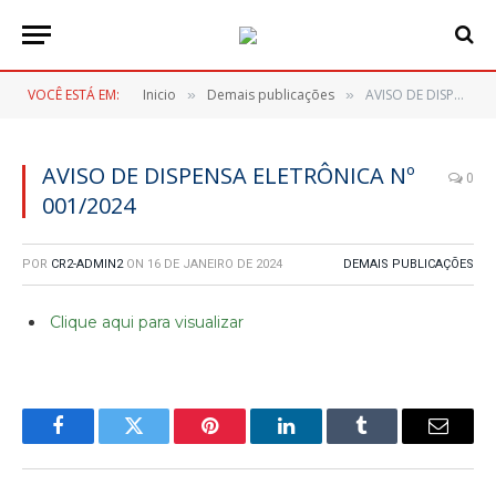
VOCÊ ESTÁ EM:
Inicio
Demais publicações
AVISO DE DISPENSA ELETRÔNICA Nº 001/2024
»
»
AVISO DE DISPENSA ELETRÔNICA Nº
0
001/2024
POR
CR2-ADMIN2
ON
16 DE JANEIRO DE 2024
DEMAIS PUBLICAÇÕES
Clique aqui para visualizar
Facebook
Twitter
Pinterest
LinkedIn
Tumblr
E-
mail