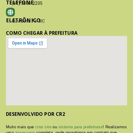
TELEFONE
(41) 3603-2205
ELETRÔNICO
Ouvidoria
/
e-SIC
COMO CHEGAR À PREFEITURA
DESENVOLVIDO POR CR2
Muito mais que
criar site
ou
sistema para prefeituras
! Realizamos
uma
assessoria
completa, onde garantimos em contrato que