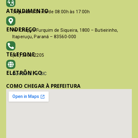
ATENDIMENTO
Segunda à Sexta de 08:00h às 17:00h
ENDEREÇO
Av. Crispim Furquim de Siqueira, 1800 – Butieirinho,
Itaperuçu, Paraná – 83560-000
TELEFONE
(41) 3603-2205
ELETRÔNICO
Ouvidoria
/
e-SIC
COMO CHEGAR À PREFEITURA