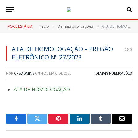
VOCÊ ESTÁ EM:
Inicio
Demais publicações
ATA DE HOMOLOGAÇÃO – PREGÃO ELETRÔNICO Nº 27/2023
»
»
ATA DE HOMOLOGAÇÃO – PREGÃO
0
ELETRÔNICO Nº 27/2023
POR
CR2-ADMIN2
ON
4 DE MAIO DE 2023
DEMAIS PUBLICAÇÕES
ATA DE HOMOLOGAÇÃO
Facebook
Twitter
Pinterest
LinkedIn
Tumblr
E-
mail