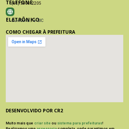
TELEFONE
(41) 3603-2205
ELETRÔNICO
Ouvidoria
/
e-SIC
COMO CHEGAR À PREFEITURA
DESENVOLVIDO POR CR2
Muito mais que
criar site
ou
sistema para prefeituras
!
Realizamos uma
assessoria
completa, onde garantimos em