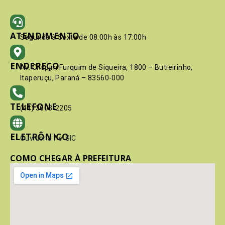
ATENDIMENTO
Segunda à Sexta de 08:00h às 17:00h
ENDEREÇO
Av. Crispim Furquim de Siqueira, 1800 – Butieirinho,
Itaperuçu, Paraná – 83560-000
TELEFONE
(41) 3603-2205
ELETRÔNICO
Ouvidoria
/
e-SIC
COMO CHEGAR À PREFEITURA