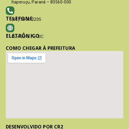
Itaperuçu, Paraná – 83560-000
TELEFONE
(41) 3603-2205
ELETRÔNICO
Ouvidoria
/
e-SIC
COMO CHEGAR À PREFEITURA
DESENVOLVIDO POR CR2